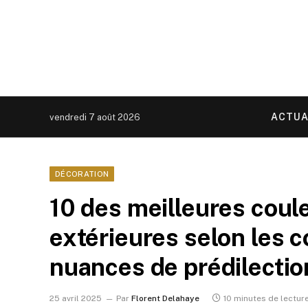
ACTUA
vendredi 7 août 2026
DÉCORATION
10 des meilleures coul
extérieures selon les c
nuances de prédilecti
25 avril 2025
Par
Florent Delahaye
10 minutes de lectur