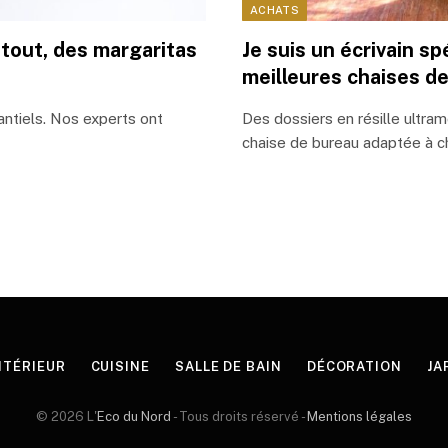
ACHATS
 tout, des margaritas
Je suis un écrivain sp
meilleures chaises de
antiels. Nos experts ont
Des dossiers en résille ultram
chaise de bureau adaptée à 
NTÉRIEUR
CUISINE
SALLE DE BAIN
DÉCORATION
JA
© 2026 L'
Eco du Nord
- Tous droits réservé -
Mentions légales