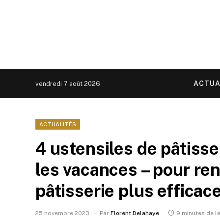
ACTUA
vendredi 7 août 2026
ACTUALITÉS
4 ustensiles de pâtiss
les vacances – pour re
pâtisserie plus efficac
25 novembre 2023
Par
Florent Delahaye
9 minutes de l