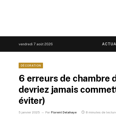
ACTUA
vendredi 7 août 2026
DÉCORATION
6 erreurs de chambre d
devriez jamais commet
éviter)
5 janvier 2025
Par
Florent Delahaye
8 minutes de lectur