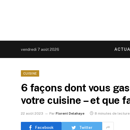
ACTUA
vendredi 7 août 2026
CUISINE
6 façons dont vous gas
votre cuisine – et que 
22 août 2023
Par
Florent Delahaye
8 minutes de lecture
Facebook
Twitter