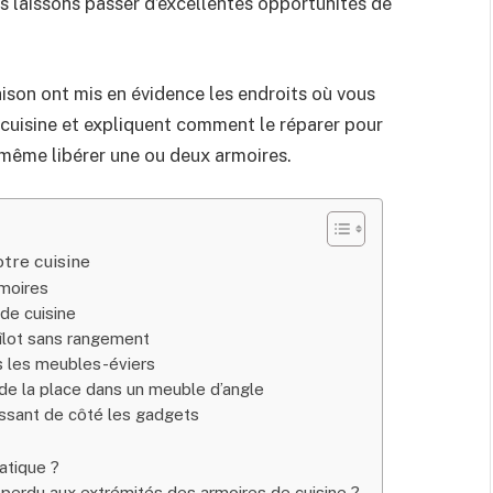
ous laissons passer d’excellentes opportunités de
aison ont mis en évidence les endroits où vous
 cuisine et expliquent comment le réparer pour
t même libérer une ou deux armoires.
otre cuisine
rmoires
de cuisine
n îlot sans rangement
s les meubles-éviers
r de la place dans un meuble d’angle
aissant de côté les gadgets
atique ?
e perdu aux extrémités des armoires de cuisine ?