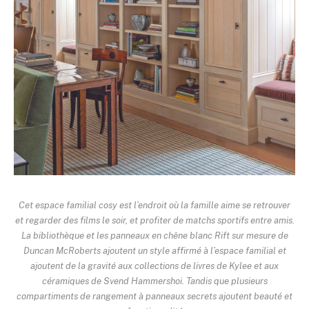
Cet espace familial cosy est l’endroit où la famille aime se retrouver
et regarder des films le soir, et profiter de matchs sportifs entre amis.
La bibliothèque et les panneaux en chêne blanc Rift sur mesure de
Duncan McRoberts ajoutent un style affirmé à l’espace familial et
ajoutent de la gravité aux collections de livres de Kylee et aux
céramiques de Svend Hammershoi. Tandis que plusieurs
compartiments de rangement à panneaux secrets ajoutent beauté et