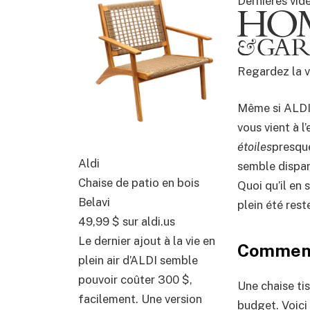
Dernières vid
Regardez la v
Même si ALDI 
vous vient à l
étoiles
presqu
Aldi
semble dispar
Chaise de patio en bois
Quoi qu’il en 
Belavi
plein été res
49,99 $
sur aldi.us
Le dernier ajout à la vie en
Comment 
plein air d’ALDI semble
pouvoir coûter 300 $,
Une chaise ti
facilement. Une version
budget. Voici 