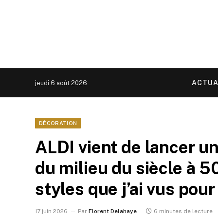
ACTUA
jeudi 6 août 2026
DÉCORATION
ALDI vient de lancer un
du milieu du siècle à 
styles que j’ai vus pou
17 juin 2026
Par
Florent Delahaye
6 minutes de lecture