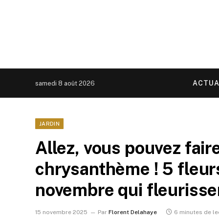
ACTUA
samedi 8 août 2026
JARDIN
Allez, vous pouvez fai
chrysanthème ! 5 fleu
novembre qui fleurissen
15 novembre 2025
Par
Florent Delahaye
6 minutes de le