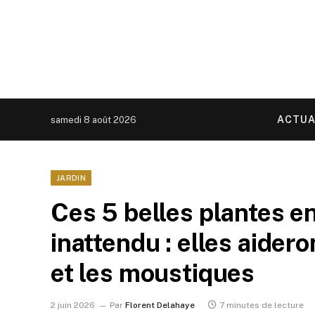
ACTUA
samedi 8 août 2026
JARDIN
Ces 5 belles plantes e
inattendu : elles aider
et les moustiques
2 juin 2026
Par
Florent Delahaye
7 minutes de lecture