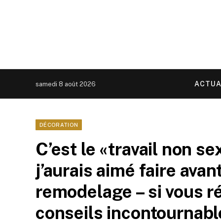
ACTUA
samedi 8 août 2026
DÉCORATION
C’est le «travail non s
j’aurais aimé faire av
remodelage – si vous r
conseils incontournab