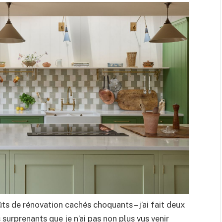
ts de rénovation cachés choquants – j’ai fait deux
 surprenants que je n’ai pas non plus vus venir