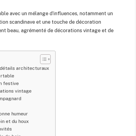
semble avec un mélange d’influences, notamment un
tion scandinave et une touche de décoration
ent beau, agrémenté de décorations vintage et de
détails architecturaux
ortable
n festive
rations vintage
ampagnard
 bonne humeur
in et du houx
nvités