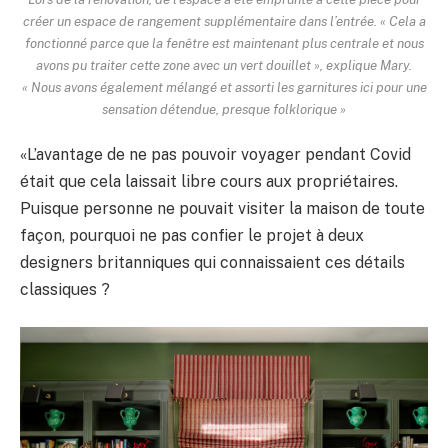
créer un espace de rangement supplémentaire dans l’entrée. « Cela a
fonctionné parce que la fenêtre est maintenant plus centrale et nous
avons pu traiter cette zone avec un vert douillet », explique Mary.
« Nous avons également mélangé et assorti les garnitures ici pour une
sensation détendue, presque folklorique »
«L’avantage de ne pas pouvoir voyager pendant Covid
était que cela laissait libre cours aux propriétaires.
Puisque personne ne pouvait visiter la maison de toute
façon, pourquoi ne pas confier le projet à deux
designers britanniques qui connaissaient ces détails
classiques ?