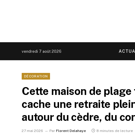
ACTUA
vendredi 7 août 2026
DÉCORATION
Cette maison de plage 
cache une retraite plei
autour du cèdre, du co
27 mai 2026
Par
Florent Delahaye
8 minutes de lecture