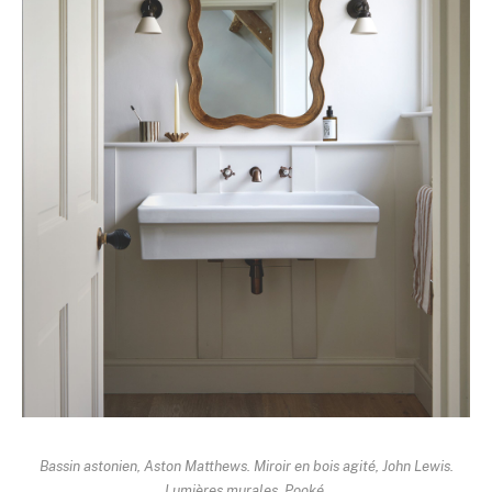
Bassin astonien,
Aston Matthews
. Miroir en bois agité,
John Lewis
.
Lumières murales,
Pooké
.