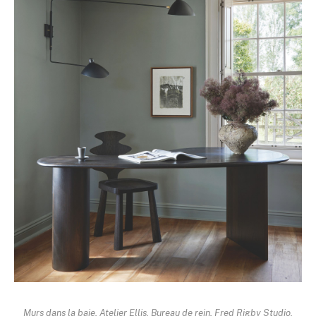
Murs dans la baie,
Atelier Ellis
. Bureau de rein,
Fred Rigby Studio
.