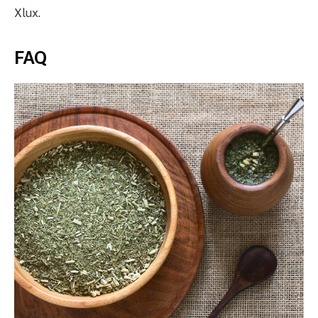
Xlux.
FAQ