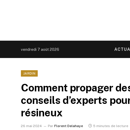
ACTUA
vendredi 7 août 2026
JARDIN
Comment propager des 
conseils d’experts pou
résineux
26 mai 2024
Par
Florent Delahaye
5 minutes de lecture