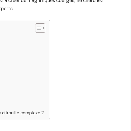
ez à créer de magnifiques courges, ne cherchez
xperts.
e citrouille complexe ?