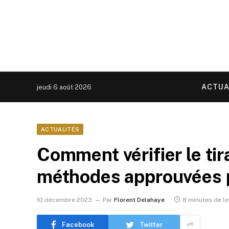
ACTUA
jeudi 6 août 2026
ACTUALITÉS
Comment vérifier le ti
méthodes approuvées p
10 décembre 2023
Par
Florent Delahaye
8 minutes de le
Facebook
Twitter