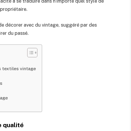
acité à se traduire dans n’importe quel style de
 propriétaire.
e décorer avec du vintage, suggéré par des
irer du passé.
 textiles vintage
es
tage
 qualité