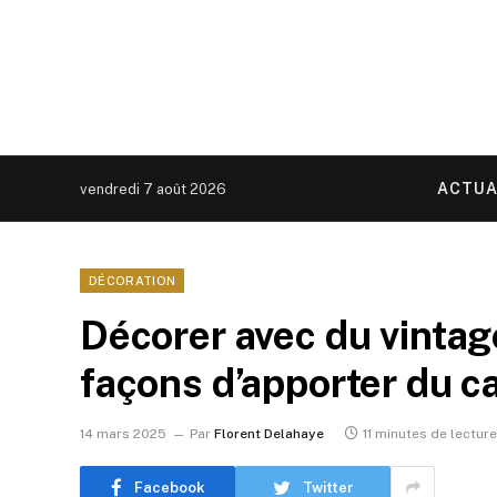
ACTUA
vendredi 7 août 2026
DÉCORATION
Décorer avec du vintag
façons d’apporter du c
14 mars 2025
Par
Florent Delahaye
11 minutes de lecture
Facebook
Twitter