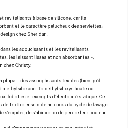
t revitalisants à base de silicone, car ils
orbant et le caractère pelucheux des serviettes»,
 design chez Sheridan.
u dans les adoucissants et les revitalisants
s, les laissant lisses et non absorbantes »,
n chez Christy.
 plupart des assouplissants textiles (bien qu’il
diméthylsiloxane, Triméthylsiloxysilicate ou
ux, lubrifiés et exempts d’électricité statique. Ce
s de frotter ensemble au cours du cycle de lavage,
de s’empiler, de s’abîmer ou de perdre leur couleur.
 » qui n’endommagera pas vos serviettes (et