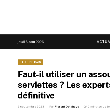
ACTUA
jeudi 6 août 2026
SALLE DE BAIN
Faut-il utiliser un asso
serviettes ? Les exper
définitive
2 septembre 2023
Par
Florent Delahaye
5 minutes de le