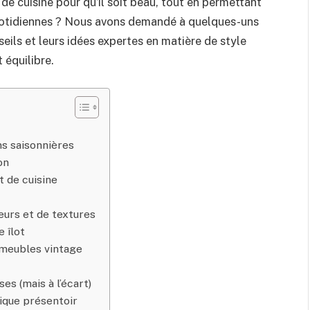
de cuisine pour qu’il soit beau, tout en permettant
quotidiennes ? Nous avons demandé à quelques-uns
eils et leurs idées expertes en matière de style
 équilibre.
ons saisonnières
on
t de cuisine
eurs et de textures
 îlot
s meubles vintage
es (mais à l’écart)
fique présentoir