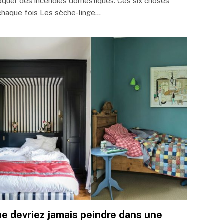
quer des incendies domestiques. Ces six choses
à chaque fois Les sèche-linge…
ne devriez jamais peindre dans une