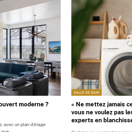
SALLE DE BAIN
 ouvert moderne ?
« Ne mettez jamais ce
vous ne voulez pas le
experts en blanchiss
, avec un plan d’étage
té que…