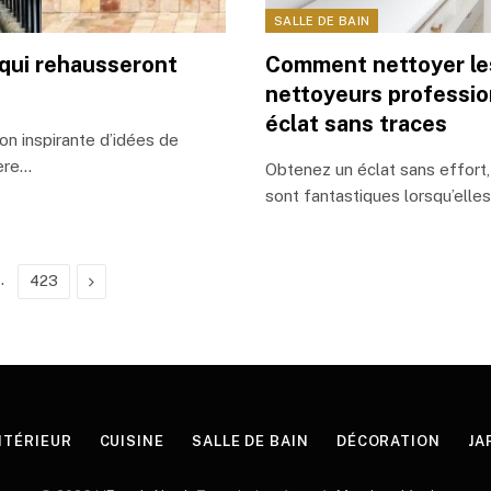
SALLE DE BAIN
 qui rehausseront
Comment nettoyer les
nettoyeurs professio
éclat sans traces
on inspirante d’idées de
ière…
Obtenez un éclat sans effort,
sont fantastiques lorsqu’elle
…
Next
423
NTÉRIEUR
CUISINE
SALLE DE BAIN
DÉCORATION
JA