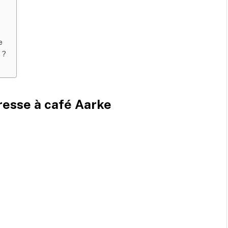
e
 ?
Presse à café Aarke