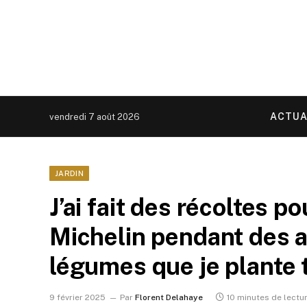
ACTUA
vendredi 7 août 2026
JARDIN
J’ai fait des récoltes p
Michelin pendant des a
légumes que je plante t
9 février 2025
Par
Florent Delahaye
10 minutes de lectu