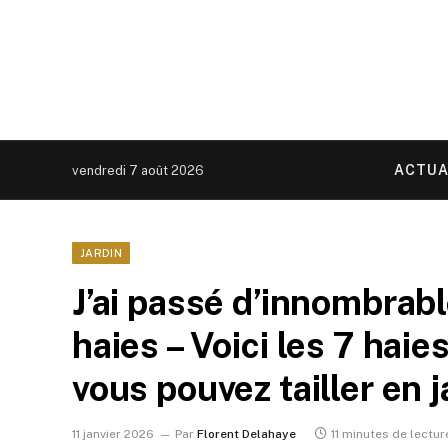
ACTUA
vendredi 7 août 2026
JARDIN
J’ai passé d’innombrable
haies – Voici les 7 hai
vous pouvez tailler en j
11 janvier 2026
Par
Florent Delahaye
11 minutes de lectur