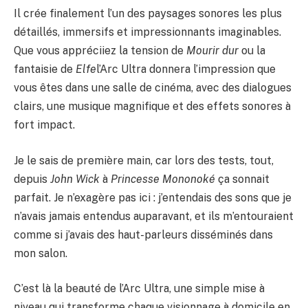
Il crée finalement l’un des paysages sonores les plus
détaillés, immersifs et impressionnants imaginables.
Que vous appréciiez la tension de
Mourir dur
ou la
fantaisie de
Elfe
l’Arc Ultra donnera l’impression que
vous êtes dans une salle de cinéma, avec des dialogues
clairs, une musique magnifique et des effets sonores à
fort impact.
Je le sais de première main, car lors des tests, tout,
depuis
John Wick
à
Princesse Mononoké
ça sonnait
parfait. Je n’exagère pas ici : j’entendais des sons que je
n’avais jamais entendus auparavant, et ils m’entouraient
comme si j’avais des haut-parleurs disséminés dans
mon salon.
C’est là la beauté de l’Arc Ultra, une simple mise à
niveau qui transforme chaque visionnage à domicile en