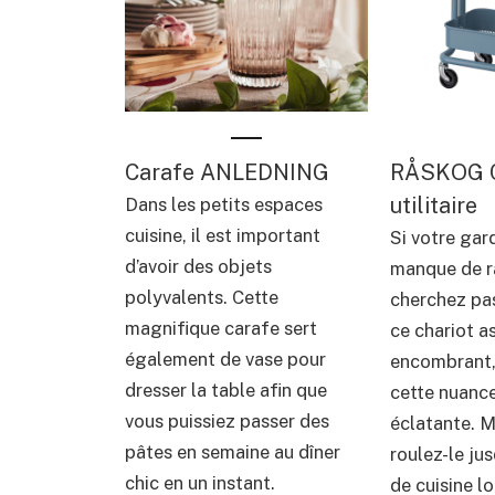
Carafe ANLEDNING
RÅSKOG C
utilitaire
Dans les petits espaces
cuisine, il est important
Si votre ga
d’avoir des objets
manque de r
polyvalents. Cette
cherchez pas
magnifique carafe sert
ce chariot a
également de vase pour
encombrant,
dresser la table afin que
cette nuance
vous puissiez passer des
éclatante. M
pâtes en semaine au dîner
roulez-le jus
chic en un instant.
de cuisine l