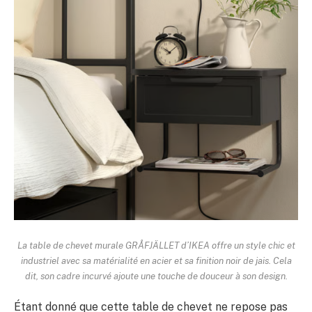
La table de chevet murale GRÅFJÄLLET d’IKEA offre un style chic et
industriel avec sa matérialité en acier et sa finition noir de jais. Cela
dit, son cadre incurvé ajoute une touche de douceur à son design.
Étant donné que cette table de chevet ne repose pas