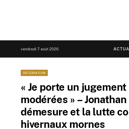
ACTUA
vendredi 7 août 2026
DÉCORATION
« Je porte un jugement
modérées » – Jonathan A
démesure et la lutte co
hivernaux mornes