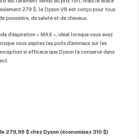
V8 est rarement vendu au prix fort, mais le Black
à seulement 279 $, le Dyson V8 est conçu pour tous
de poussière, de saleté et de cheveux.
 mode d’aspiration « MAX », idéal lorsque vous avez
sque vous aspirez les poils d’animaux sur les
 conception si efficace que Dyson l’a conservé dans
ect.
 de 279,99 $ chez Dyson
(économisez 310 $)