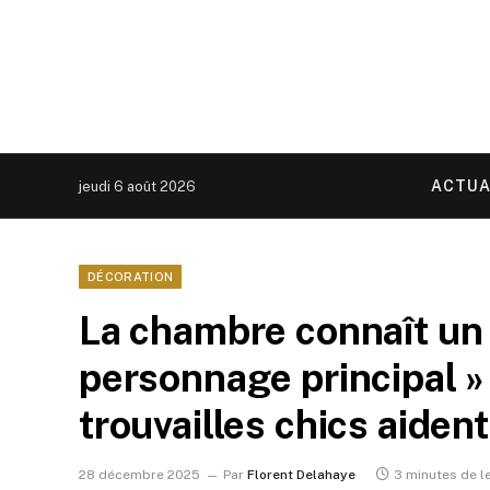
ACTUA
jeudi 6 août 2026
DÉCORATION
La chambre connaît un
personnage principal »
trouvailles chics aiden
28 décembre 2025
Par
Florent Delahaye
3 minutes de l