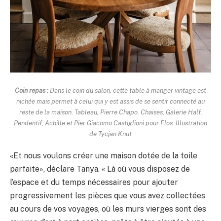
Coin repas :
Dans le coin du salon, cette table à manger vintage est
nichée mais permet à celui qui y est assis de se sentir connecté au
reste de la maison. Tableau, Pierre Chapo. Chaises, Galerie Half.
Pendentif, Achille et Pier Giacomo Castiglioni pour Flos. Illustration
de Tycjan Knut
«Et nous voulons créer une maison dotée de la toile
parfaite», déclare Tanya. « Là où vous disposez de
l’espace et du temps nécessaires pour ajouter
progressivement les pièces que vous avez collectées
au cours de vos voyages, où les murs vierges sont des