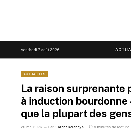
ACTUA
vendredi 7 août 2026
ACTUALITÉS
La raison surprenante p
à induction bourdonne –
que la plupart des ge
26 mai 2026
Par
Florent Delahaye
5 minutes de lecture