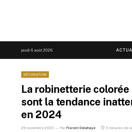
ACTUA
jeudi 6 août 2026
DÉCORATION
La robinetterie colorée
sont la tendance inatte
en 2024
29 novembre 2023
Par
Florent Delahaye
5 minutes de l