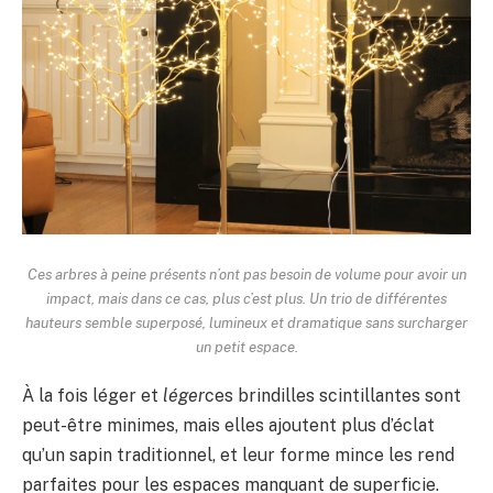
Ces arbres à peine présents n’ont pas besoin de volume pour avoir un
impact, mais dans ce cas, plus c’est plus. Un trio de différentes
hauteurs semble superposé, lumineux et dramatique sans surcharger
un petit espace.
À la fois léger et
léger
ces brindilles scintillantes sont
peut-être minimes, mais elles ajoutent plus d’éclat
qu’un sapin traditionnel, et leur forme mince les rend
parfaites pour les espaces manquant de superficie.