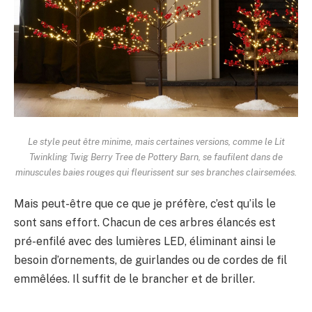
Le style peut être minime, mais certaines versions, comme le Lit
Twinkling Twig Berry Tree de Pottery Barn, se faufilent dans de
minuscules baies rouges qui fleurissent sur ses branches clairsemées.
Mais peut-être que ce que je préfère, c’est qu’ils le
sont sans effort. Chacun de ces arbres élancés est
pré-enfilé avec des lumières LED, éliminant ainsi le
besoin d’ornements, de guirlandes ou de cordes de fil
emmêlées. Il suffit de le brancher et de briller.