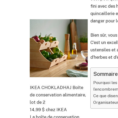
fini avec des 
quincaillerie 
danger pour l
Bien sûr, vous 
C’est un excel
ustensiles e
d’herbes et d’
Sommaire
Pourquoi les
IKEA CHOKLADHAJ Boîte
l’encombreme
de conservation alimentaire,
Ce que disen
lot de 2
Organisateur
14,99 $
chez IKEA
La boîte de conservation