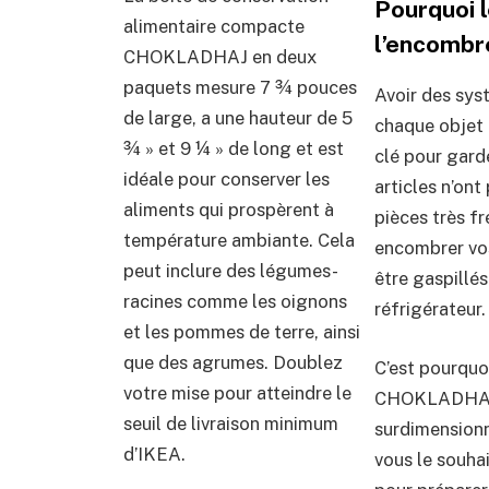
Pourquoi l
alimentaire compacte
l’encombr
CHOKLADHAJ en deux
paquets mesure 7 ¾ pouces
Avoir des sys
de large, a une hauteur de 5
chaque objet 
¾ » et 9 ¼ » de long et est
clé pour gard
idéale pour conserver les
articles n’ont
aliments qui prospèrent à
pièces très fr
température ambiante. Cela
encombrer vos
peut inclure des légumes-
être gaspillé
racines comme les oignons
réfrigérateur.
et les pommes de terre, ainsi
que des agrumes. Doublez
C’est pourquo
votre mise pour atteindre le
CHOKLADHAJ d’
seuil de livraison minimum
surdimensionné
d’IKEA.
vous le souha