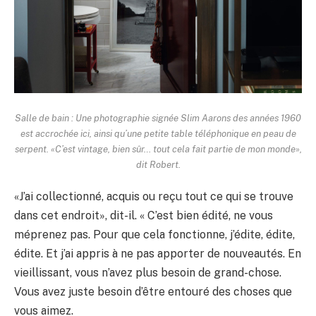
Salle de bain : Une photographie signée Slim Aarons des années 1960
est accrochée ici, ainsi qu’une petite table téléphonique en peau de
serpent. «C’est vintage, bien sûr… tout cela fait partie de mon monde»,
dit Robert.
«J’ai collectionné, acquis ou reçu tout ce qui se trouve
dans cet endroit», dit-il. « C’est bien édité, ne vous
méprenez pas. Pour que cela fonctionne, j’édite, édite,
édite. Et j’ai appris à ne pas apporter de nouveautés. En
vieillissant, vous n’avez plus besoin de grand-chose.
Vous avez juste besoin d’être entouré des choses que
vous aimez.