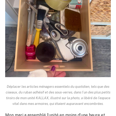
Déplacer les articles ménagers essentiels du quotidien, tels que des
ciseaux, du ruban adhésif et des sous-verres, dans l’un des plus petits
tiroirs de mon unité KALLAX, illustré sur la photo, a libéré de l’espace
vital dans mes armoires, qui étaient auparavant encombrées.
Mon mari a assemblé l’unité en moins d’une heure et