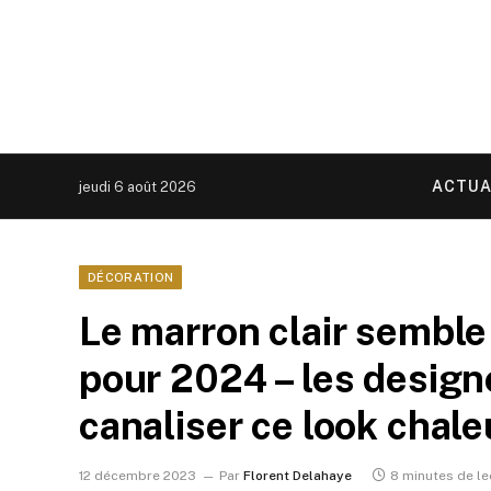
ACTUA
jeudi 6 août 2026
DÉCORATION
Le marron clair semble
pour 2024 – les desig
canaliser ce look chal
12 décembre 2023
Par
Florent Delahaye
8 minutes de le