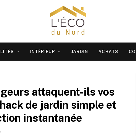
LITÉS
INTÉRIEUR
JARDIN
ACHATS
CO
ngeurs attaquent-ils vos
ack de jardin simple et
ction instantanée
e