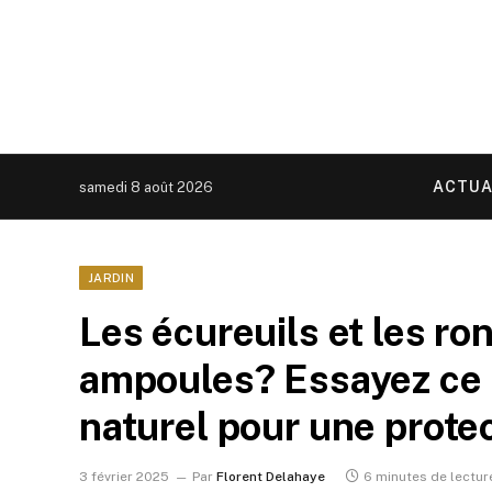
ACTUA
samedi 8 août 2026
JARDIN
Les écureuils et les ro
ampoules? Essayez ce h
naturel pour une prote
3 février 2025
Par
Florent Delahaye
6 minutes de lectur