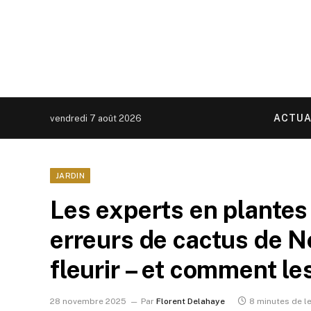
ACTUA
vendredi 7 août 2026
JARDIN
Les experts en plantes 
erreurs de cactus de N
fleurir – et comment le
28 novembre 2025
Par
Florent Delahaye
8 minutes de l