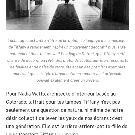
L’éclairage s’est avéré n’être qu’un début. Le langage de la mosaïque
de Tiffany a rapidement inspiré un mouvement décoratif plus large,
notamment dans le Farewell Building de Détroit, que Tiffany a été
chargé de décorer en 1914. Ses plafonds voûtés, autrefois recouverts
de feuilles et de baies de verre, étaient un des premiers exemples
montrant que ce style d’ornementation immersive et artisanale
pouvait également créer un univers.
Pour Nadia Watts, architecte d’intérieur basée au
Colorado, l’attrait pour les lampes Tiffany n’est pas
seulement une question de nature, ni même de notre
désir collectif de lever les yeux de nos écrans : c’est
une génération. Elle est l’arrière-arrière-petite-fille de
Louis Comfort Tiffany lui-même.