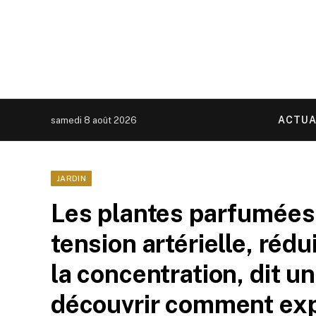
ACTUA
samedi 8 août 2026
JARDIN
Les plantes parfumées 
tension artérielle, rédu
la concentration, dit u
découvrir comment expl