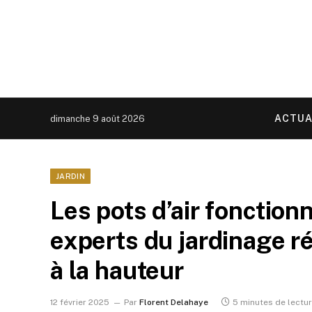
ACTUA
dimanche 9 août 2026
JARDIN
Les pots d’air fonction
experts du jardinage révè
à la hauteur
12 février 2025
Par
Florent Delahaye
5 minutes de lectu