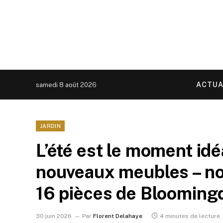
ACTUA
samedi 8 août 2026
JARDIN
L’été est le moment idé
nouveaux meubles – n
16 pièces de Bloomingd
30 juin 2026
Par
Florent Delahaye
4 minutes de lecture