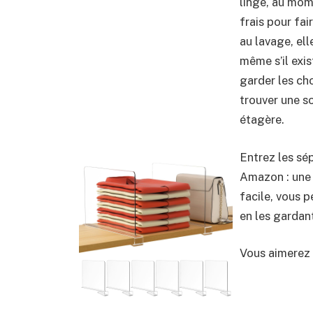
linge, au mome
frais pour fai
au lavage, el
même s’il exi
garder les cho
trouver une so
étagère.
Entrez les sé
Amazon : une 
facile, vous p
en les gardan
Vous aimerez 