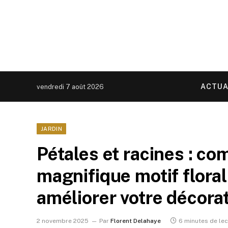
ACTUA
vendredi 7 août 2026
JARDIN
Pétales et racines : c
magnifique motif floral 
améliorer votre décora
2 novembre 2025
Par
Florent Delahaye
6 minutes de lec