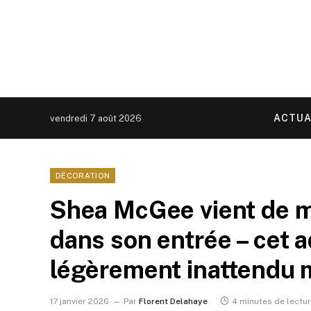
ACTUA
vendredi 7 août 2026
DÉCORATION
Shea McGee vient de m
dans son entrée – cet ad
légèrement inattendu m
17 janvier 2026
Par
Florent Delahaye
4 minutes de lectu