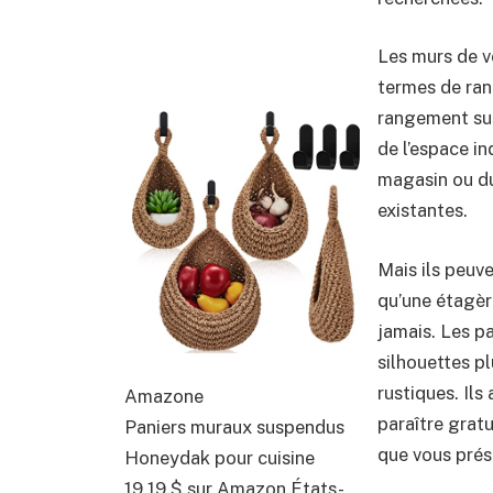
Les murs de vo
termes de ran
rangement sus
de l’espace i
magasin ou du
existantes.
Mais ils peuv
qu’une étagèr
jamais. Les pa
silhouettes p
rustiques. Ils
Amazone
paraître gratu
Paniers muraux suspendus
que vous prés
Honeydak pour cuisine
19,19 $
sur Amazon États-