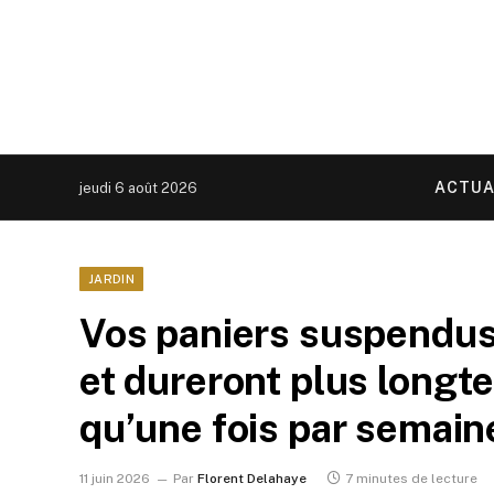
ACTUA
jeudi 6 août 2026
JARDIN
Vos paniers suspendus 
et dureront plus longte
qu’une fois par semain
11 juin 2026
Par
Florent Delahaye
7 minutes de lecture